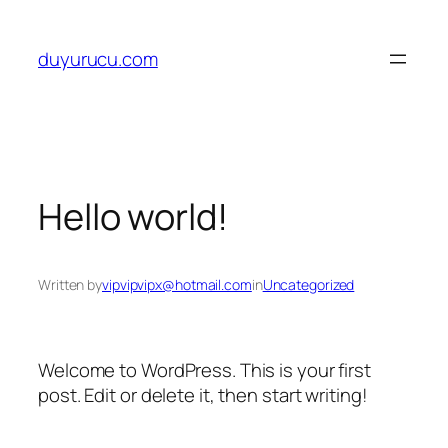
İçeriğe
geç
duyurucu.com
Hello world!
Written by
vipvipvipx@hotmail.com
in
Uncategorized
Welcome to WordPress. This is your first
post. Edit or delete it, then start writing!